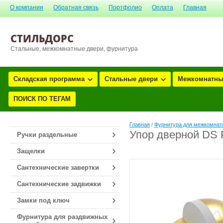
О компании
Обратная связь
Портфолио
Оплата
Главная
СТИЛЬДОРС
Стальные, межкомнатные двери, фурнитура
Складская программа
Стальные двери
Межкомнатны
ПОИСК ПО ТЕГАМ
Главная
/
Фурнитура для межкомнатн
Упор дверной DS 
Ручки раздельные
Защелки
Сантехнические завертки
Сантехнические задвижки
Замки под ключ
Фурнитура для раздвижных