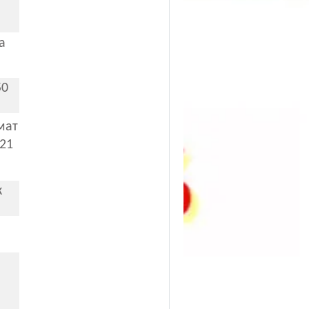
а
50
мат
21
к