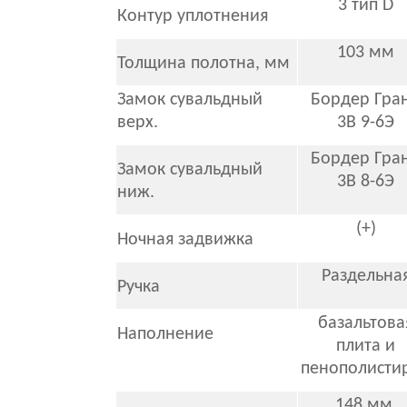
3 тип D
Контур уплотнения
103 мм
Толщина полотна, мм
Замок сувальдный
Бордер Гра
верх.
3В 9-6Э
Бордер Гра
Замок сувальдный
3В 8-6Э
ниж.
(+)
Ночная задвижка
Раздельна
Ручка
базальтова
Наполнение
плита и
пенополисти
148 мм,