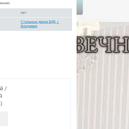
нению
нет
Стальные двери ВДК, г.
Владимир
й /
й
о)