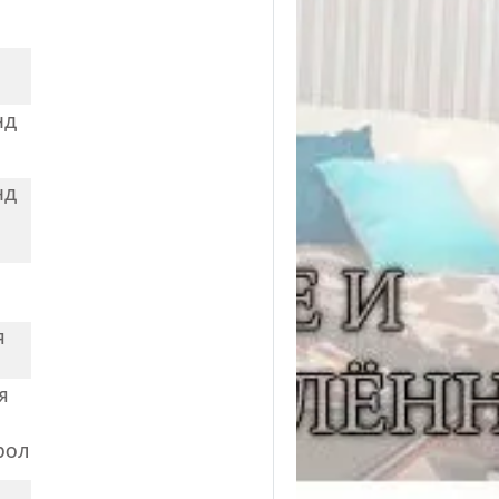
нд
нд
я
я
рол