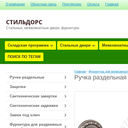
О компании
Обратная связь
Портфолио
Оплата
Главная
СТИЛЬДОРС
Стальные, межкомнатные двери, фурнитура
Складская программа
Стальные двери
Межкомнатны
ПОИСК ПО ТЕГАМ
Главная
/
Фурнитура для межкомнатн
Ручка раздельная
Ручки раздельные
Защелки
Сантехнические завертки
Сантехнические задвижки
Замки под ключ
Фурнитура для раздвижных