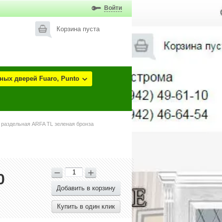
Войти
Корзина пуста
ых дверей Fuaro, Punto
 раздельная ARFA TL зеленая бронза
−
+
0
Добавить в корзину
Купить в один клик