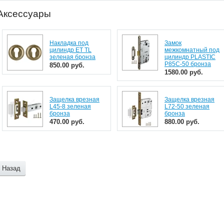
Аксессуары
Накладка под
Замок
цилиндр ET TL
межкомнатный под
зеленая бронза
цилиндр PLASTIC
P85C-50 бронза
850.00 руб.
1580.00 руб.
Защелка врезная
Защелка врезная
L45-8 зеленая
L72-50 зеленая
бронза
бронза
470.00 руб.
880.00 руб.
Назад