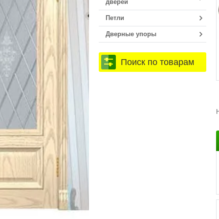
дверей
Петли
Дверные упоры
Поиск по товарам