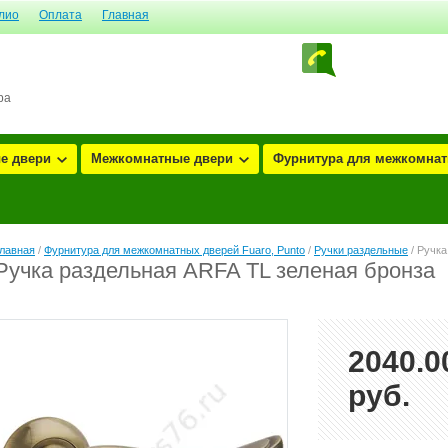
лио
Оплата
Главная
ра
е двери
Межкомнатные двери
Фурнитура для межкомнатн
лавная
/
Фурнитура для межкомнатных дверей Fuaro, Punto
/
Ручки раздельные
/ Ручка
Ручка раздельная ARFA TL зеленая бронза
2040.0
руб.