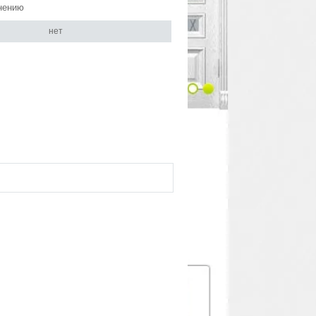
нению
нет