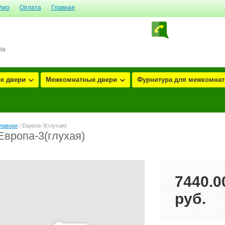
лио
Оплата
Главная
ра
е двери
Межкомнатные двери
Фурнитура для межкомнатн
лавная
/ Европа-3(глухая)
Европа-3(глухая)
7440.0
руб.