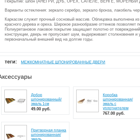
Покрытие: шпон (АНЕГРИ, ДУБ, ОРЕХ, САПЕЛЕ, ВЕНГЕ, МОРЕНЫЙ
Варианты остекления: зеркало серебро, зеркало бронза, лакобель чер
Каркасом служит прочный сосновый массив. Облицовка выполнена из
красного дерева и ореха. Широкое разнообразие оттенков позволяет 
Полиуретановое лаковое покрытие защищает полотно от повреждений
конструкции, дверь не пропускает шум, выдерживает столкновения и 
первоначальный внешний вид на долгие годы.
теги:
МЕЖКОМНАТНЫЕ ШПОНИРОВАННЫЕ ДВЕРИ
Аксессуары
Добор
Коробка
шпонированный/
шпонированная/
эмаль 1см
эмаль с
уплотнителем
49.00 руб.
767.00 руб.
Притворная планка
шпонированная/
эмаль