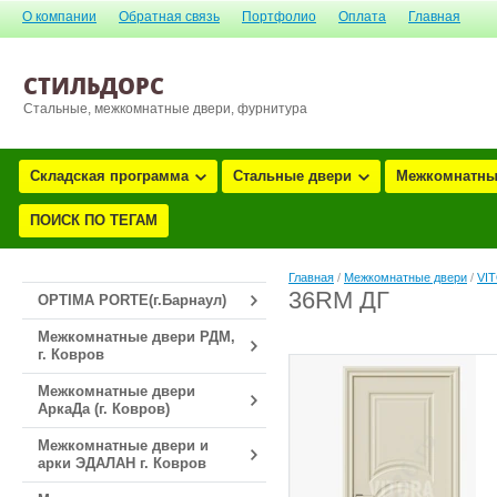
О компании
Обратная связь
Портфолио
Оплата
Главная
СТИЛЬДОРС
Стальные, межкомнатные двери, фурнитура
Складская программа
Стальные двери
Межкомнатны
ПОИСК ПО ТЕГАМ
Главная
/
Межкомнатные двери
/
VIT
36RM ДГ
OPTIMA PORTE(г.Барнаул)
Межкомнатные двери РДМ,
г. Ковров
Межкомнатные двери
АркаДа (г. Ковров)
Межкомнатные двери и
арки ЭДАЛАН г. Ковров