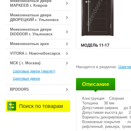
Межкомнатные двери
МАРКЕЕВ г. Ковров
Межкомнатные двери
ДВОРЕЦКИЙ г. Ульяновск
Межкомнатные двери
DIODOOR г. Ульяновск
Межкомнатные арки
VITORA г. Новочебоксарск
МСК ( г. Москва)
Находится в разделах:
Царгов
Царговые двери (эмалит)
Царговые двери
Описание
BPDOORS
Конструкция Сборная
Толщина 38 мм
Поиск по товарам
Допустимая ширина до 9
Допустимая высота до 2
Варианты декорирования: 
Возможные покрытия : лис
рифленный, ривьера, трэв