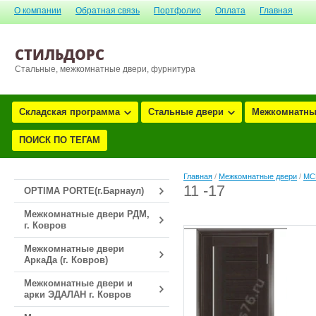
О компании
Обратная связь
Портфолио
Оплата
Главная
СТИЛЬДОРС
Стальные, межкомнатные двери, фурнитура
Складская программа
Стальные двери
Межкомнатны
ПОИСК ПО ТЕГАМ
Главная
/
Межкомнатные двери
/
МСК
11 -17
OPTIMA PORTE(г.Барнаул)
Межкомнатные двери РДМ,
г. Ковров
Межкомнатные двери
АркаДа (г. Ковров)
Межкомнатные двери и
арки ЭДАЛАН г. Ковров