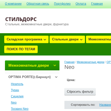
О компании
Обратная связь
Портфолио
Оплата
Главная
СТИЛЬДОРС
Стальные, межкомнатные двери, фурнитура
Складская программа
Стальные двери
Межкомнатны
ПОИСК ПО ТЕГАМ
Главная
/
Межкомнатные двери
/
OP
Межкомнатные двери
Neo
OPTIMA PORTE(г.Барнаул)
Цена:
Неаполь
Турин
Сбросить фильтр
Сицилия
Neo
Сортировать по:
Назван
Тоскано Neo